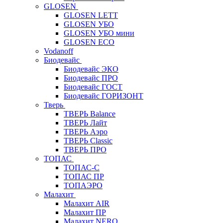
GLOSEN
GLOSEN LETT
GLOSEN УБО
GLOSEN УБО мини
GLOSEN ECO
Vodanoff
Биодевайс
Биодевайс ЭКО
Биодевайс ПРО
Биодевайс ГОСТ
Биодевайс ГОРИЗОНТ
Тверь
ТВЕРЬ Balance
ТВЕРЬ Лайт
ТВЕРЬ Аэро
ТВЕРЬ Classic
ТВЕРЬ ПРО
ТОПАС
ТОПАС-С
ТОПАС ПР
ТОПАЭРО
Малахит
Малахит AIR
Малахит ПР
Малахит NERO