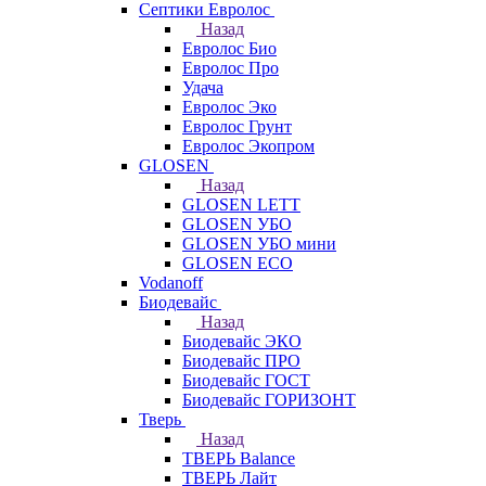
Септики Евролос
Назад
Евролос Био
Евролос Про
Удача
Евролос Эко
Евролос Грунт
Евролос Экопром
GLOSEN
Назад
GLOSEN LETT
GLOSEN УБО
GLOSEN УБО мини
GLOSEN ECO
Vodanoff
Биодевайс
Назад
Биодевайс ЭКО
Биодевайс ПРО
Биодевайс ГОСТ
Биодевайс ГОРИЗОНТ
Тверь
Назад
ТВЕРЬ Balance
ТВЕРЬ Лайт