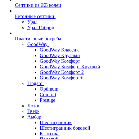
Септики из ЖБ колец
Бетонные септики
Урал
Урал Гибрид
Пластиковые погреба
GoodWay
GoodWay Классик
GoodWay Круглый
GoodWay Комфорт
GoodWay Комфорт Круглый
GoodWay Комфорт 2
GoodWay Комфорт+
Tingard
Optimum
Comfort
Prestige
Лотос
Тверь
Амбар
Шестигранник
Шестигранник боковой
Классика