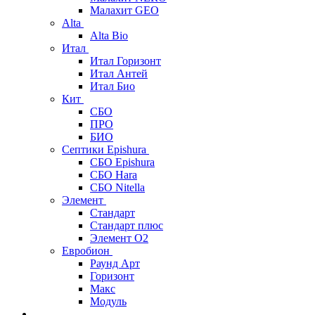
Малахит GEO
Alta
Alta Bio
Итал
Итал Горизонт
Итал Антей
Итал Био
Кит
СБО
ПРО
БИО
Септики Epishura
СБО Epishura
СБО Hara
СБО Nitella
Элемент
Стандарт
Стандарт плюс
Элемент О2
Евробион
Раунд Арт
Горизонт
Макс
Модуль