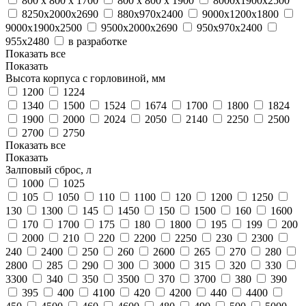
800 х 800 х 1700
800 х 800 х 1900
8000х1900х2500
8250х2000х2690
880х970х2400
9000х1200х1800
9000х1900х2500
9500х2000х2690
950х970х2400
955х2480
в разработке
Показать все
Показать
Высота корпуса с горловиной, мм
1200
1224
1340
1500
1524
1674
1700
1800
1824
1900
2000
2024
2050
2140
2250
2500
2700
2750
Показать все
Показать
Залповый сброс, л
1000
1025
105
1050
110
1100
120
1200
1250
130
1300
145
1450
150
1500
160
1600
170
1700
175
180
1800
195
199
200
2000
210
220
2200
2250
230
2300
240
2400
250
260
2600
265
270
280
2800
285
290
300
3000
315
320
330
3300
340
350
3500
370
3700
380
390
395
400
4100
420
4200
440
4400