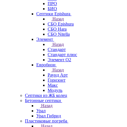
ПРО
БИО
Септики Epishura
Назад
СБО Epishura
СБО Hara
СБО Nitella
Элемент
Назад
Стандарт
Стандарт плюс
Элемент О2
Евробион
Назад
Раунд Арт
Горизонт
Макс
Модуль
Септики из ЖБ колец
Бетонные септики
Назад
Урал
Урал Гибрид
Пластиковые погреба
Назад