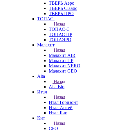
ТВЕРЬ Аэро
ТВЕРЬ Classic
ТВЕРЬ ПРО
ТОПАС
Назад
ТОПАС-С
ТОПАС ПР
ТОПАЭРО
Малахит
Назад
Малахит AIR
Малахит ПР
Малахит NERO
Малахит GEO
Alta
Назад
Alta Bio
Итал
Назад
Итал Горизонт
Итал Антей
Итал Био
Кит
Назад
СБО