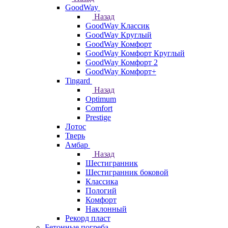
GoodWay
Назад
GoodWay Классик
GoodWay Круглый
GoodWay Комфорт
GoodWay Комфорт Круглый
GoodWay Комфорт 2
GoodWay Комфорт+
Tingard
Назад
Optimum
Comfort
Prestige
Лотос
Тверь
Амбар
Назад
Шестигранник
Шестигранник боковой
Классика
Пологий
Комфорт
Наклонный
Рекорд пласт
Бетонные погреба