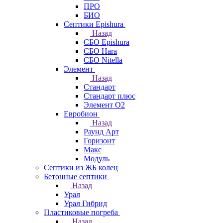
ПРО
БИО
Септики Epishura
Назад
СБО Epishura
СБО Hara
СБО Nitella
Элемент
Назад
Стандарт
Стандарт плюс
Элемент О2
Евробион
Назад
Раунд Арт
Горизонт
Макс
Модуль
Септики из ЖБ колец
Бетонные септики
Назад
Урал
Урал Гибрид
Пластиковые погреба
Назад