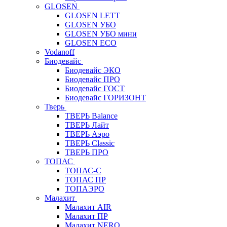
GLOSEN
GLOSEN LETT
GLOSEN УБО
GLOSEN УБО мини
GLOSEN ECO
Vodanoff
Биодевайс
Биодевайс ЭКО
Биодевайс ПРО
Биодевайс ГОСТ
Биодевайс ГОРИЗОНТ
Тверь
ТВЕРЬ Balance
ТВЕРЬ Лайт
ТВЕРЬ Аэро
ТВЕРЬ Classic
ТВЕРЬ ПРО
ТОПАС
ТОПАС-С
ТОПАС ПР
ТОПАЭРО
Малахит
Малахит AIR
Малахит ПР
Малахит NERO