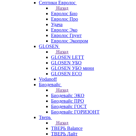
Септики Евролос
Назад
Евролос Био
Евролос Про
Удача
Евролос Эко
Евролос Грунт
Евролос Экопром
GLOSEN
Назад
GLOSEN LETT
GLOSEN УБО
GLOSEN УБО мини
GLOSEN ECO
Vodanoff
Биодевайс
Назад
Биодевайс ЭКО
Биодевайс ПРО
Биодевайс ГОСТ
Биодевайс ГОРИЗОНТ
Тверь
Назад
ТВЕРЬ Balance
ТВЕРЬ Лайт