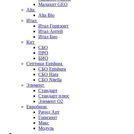
Малахит GEO
Alta
Alta Bio
Итал
Итал Горизонт
Итал Антей
Итал Био
Кит
СБО
ПРО
БИО
Септики Epishura
СБО Epishura
СБО Hara
СБО Nitella
Элемент
Стандарт
Стандарт плюс
Элемент О2
Евробион
Раунд Арт
Горизонт
Макс
Модуль