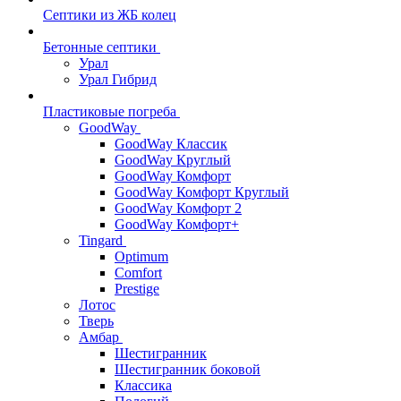
Септики из ЖБ колец
Бетонные септики
Урал
Урал Гибрид
Пластиковые погреба
GoodWay
GoodWay Классик
GoodWay Круглый
GoodWay Комфорт
GoodWay Комфорт Круглый
GoodWay Комфорт 2
GoodWay Комфорт+
Tingard
Optimum
Comfort
Prestige
Лотос
Тверь
Амбар
Шестигранник
Шестигранник боковой
Классика