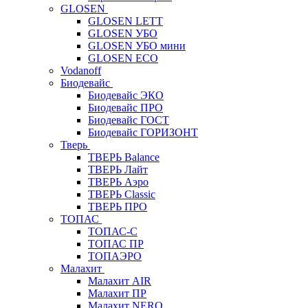
GLOSEN
GLOSEN LETT
GLOSEN УБО
GLOSEN УБО мини
GLOSEN ECO
Vodanoff
Биодевайс
Биодевайс ЭКО
Биодевайс ПРО
Биодевайс ГОСТ
Биодевайс ГОРИЗОНТ
Тверь
ТВЕРЬ Balance
ТВЕРЬ Лайт
ТВЕРЬ Аэро
ТВЕРЬ Classic
ТВЕРЬ ПРО
ТОПАС
ТОПАС-С
ТОПАС ПР
ТОПАЭРО
Малахит
Малахит AIR
Малахит ПР
Малахит NERO