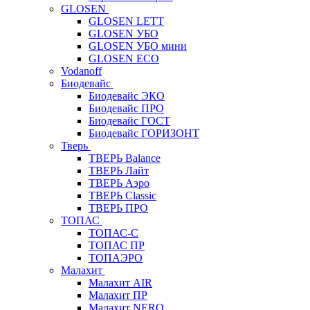
GLOSEN
GLOSEN LETT
GLOSEN УБО
GLOSEN УБО мини
GLOSEN ECO
Vodanoff
Биодевайс
Биодевайс ЭКО
Биодевайс ПРО
Биодевайс ГОСТ
Биодевайс ГОРИЗОНТ
Тверь
ТВЕРЬ Balance
ТВЕРЬ Лайт
ТВЕРЬ Аэро
ТВЕРЬ Classic
ТВЕРЬ ПРО
ТОПАС
ТОПАС-С
ТОПАС ПР
ТОПАЭРО
Малахит
Малахит AIR
Малахит ПР
Малахит NERO