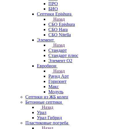
ПРО
БИО
Септики Epishura
Назад
СБО Epishura
СБО Hara
СБО Nitella
Элемент
Назад
Стандарт
Стандарт плюс
Элемент О2
Евробион
Назад
Раунд Арт
Горизонт
Макс
Модуль
Септики из ЖБ колец
Бетонные септики
Назад
Урал
Урал Гибрид
Пластиковые погреба
Назад