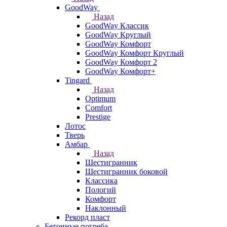
GoodWay
Назад
GoodWay Классик
GoodWay Круглый
GoodWay Комфорт
GoodWay Комфорт Круглый
GoodWay Комфорт 2
GoodWay Комфорт+
Tingard
Назад
Optimum
Comfort
Prestige
Лотос
Тверь
Амбар
Назад
Шестигранник
Шестигранник боковой
Классика
Пологий
Комфорт
Наклонный
Рекорд пласт
Бетонные погреба