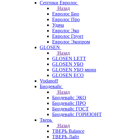
Септики Евролос
Назад
Евролос Био
Евролос Про
Удача
Евролос Эко
Евролос Грунт
Евролос Экопром
GLOSEN
Назад
GLOSEN LETT
GLOSEN УБО
GLOSEN УБО мини
GLOSEN ECO
Vodanoff
Биодевайс
Назад
Биодевайс ЭКО
Биодевайс ПРО
Биодевайс ГОСТ
Биодевайс ГОРИЗОНТ
Тверь
Назад
ТВЕРЬ Balance
ТВЕРЬ Лайт