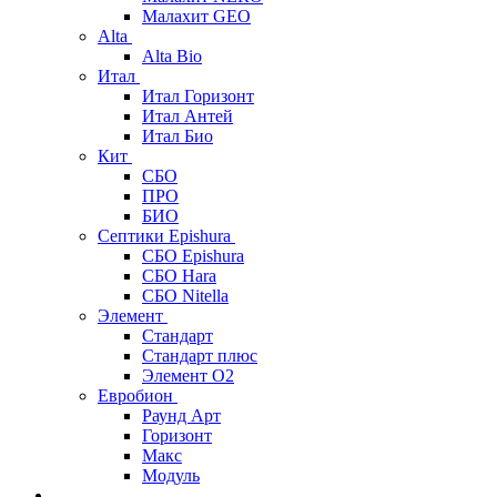
Малахит GEO
Alta
Alta Bio
Итал
Итал Горизонт
Итал Антей
Итал Био
Кит
СБО
ПРО
БИО
Септики Epishura
СБО Epishura
СБО Hara
СБО Nitella
Элемент
Стандарт
Стандарт плюс
Элемент О2
Евробион
Раунд Арт
Горизонт
Макс
Модуль