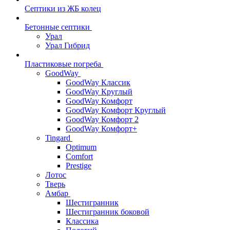
Септики из ЖБ колец
Бетонные септики
Урал
Урал Гибрид
Пластиковые погреба
GoodWay
GoodWay Классик
GoodWay Круглый
GoodWay Комфорт
GoodWay Комфорт Круглый
GoodWay Комфорт 2
GoodWay Комфорт+
Tingard
Optimum
Comfort
Prestige
Лотос
Тверь
Амбар
Шестигранник
Шестигранник боковой
Классика