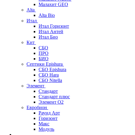
Малахит GEO
Alta
Alta Bio
Итал
Итал Горизонт
Итал Антей
Итал Био
Кит
СБО
ПРО
БИО
Септики Epishura
СБО Epishura
СБО Hara
СБО Nitella
Элемент
Стандарт
Стандарт плюс
Элемент О2
Евробион
Раунд Арт
Горизонт
Макс
Модуль