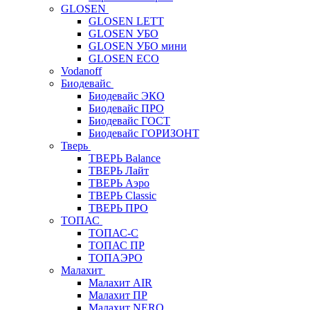
GLOSEN
GLOSEN LETT
GLOSEN УБО
GLOSEN УБО мини
GLOSEN ECO
Vodanoff
Биодевайс
Биодевайс ЭКО
Биодевайс ПРО
Биодевайс ГОСТ
Биодевайс ГОРИЗОНТ
Тверь
ТВЕРЬ Balance
ТВЕРЬ Лайт
ТВЕРЬ Аэро
ТВЕРЬ Classic
ТВЕРЬ ПРО
ТОПАС
ТОПАС-С
ТОПАС ПР
ТОПАЭРО
Малахит
Малахит AIR
Малахит ПР
Малахит NERO