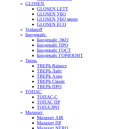
GLOSEN
GLOSEN LETT
GLOSEN УБО
GLOSEN УБО мини
GLOSEN ECO
Vodanoff
Биодевайс
Биодевайс ЭКО
Биодевайс ПРО
Биодевайс ГОСТ
Биодевайс ГОРИЗОНТ
Тверь
ТВЕРЬ Balance
ТВЕРЬ Лайт
ТВЕРЬ Аэро
ТВЕРЬ Classic
ТВЕРЬ ПРО
ТОПАС
ТОПАС-С
ТОПАС ПР
ТОПАЭРО
Малахит
Малахит AIR
Малахит ПР
Малахит NERO