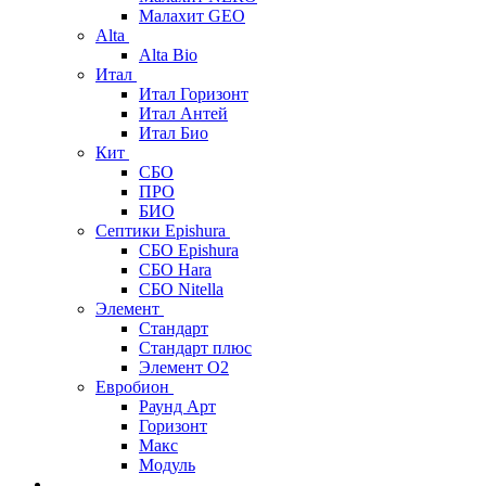
Малахит GEO
Alta
Alta Bio
Итал
Итал Горизонт
Итал Антей
Итал Био
Кит
СБО
ПРО
БИО
Септики Epishura
СБО Epishura
СБО Hara
СБО Nitella
Элемент
Стандарт
Стандарт плюс
Элемент О2
Евробион
Раунд Арт
Горизонт
Макс
Модуль