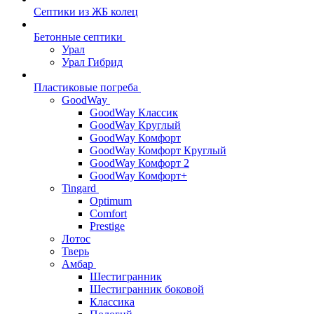
Септики из ЖБ колец
Бетонные септики
Урал
Урал Гибрид
Пластиковые погреба
GoodWay
GoodWay Классик
GoodWay Круглый
GoodWay Комфорт
GoodWay Комфорт Круглый
GoodWay Комфорт 2
GoodWay Комфорт+
Tingard
Optimum
Comfort
Prestige
Лотос
Тверь
Амбар
Шестигранник
Шестигранник боковой
Классика