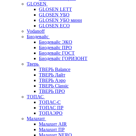
GLOSEN
GLOSEN LETT
GLOSEN УБО
GLOSEN УБО мини
GLOSEN ECO
Vodanoff
Биодевайс
Биодевайс ЭКО
Биодевайс ПРО
Биодевайс ГОСТ
Биодевайс ГОРИЗОНТ
Тверь
ТВЕРЬ Balance
ТВЕРЬ Лайт
ТВЕРЬ Аэро
ТВЕРЬ Classic
ТВЕРЬ ПРО
ТОПАС
ТОПАС-С
ТОПАС ПР
ТОПАЭРО
Малахит
Малахит AIR
Малахит ПР
Малахит NERO