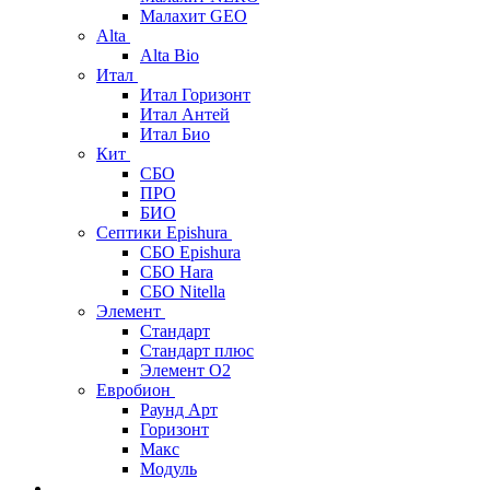
Малахит GEO
Alta
Alta Bio
Итал
Итал Горизонт
Итал Антей
Итал Био
Кит
СБО
ПРО
БИО
Септики Epishura
СБО Epishura
СБО Hara
СБО Nitella
Элемент
Стандарт
Стандарт плюс
Элемент О2
Евробион
Раунд Арт
Горизонт
Макс
Модуль