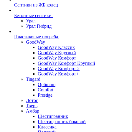
Септики из ЖБ колец
Бетонные септики
Урал
Урал Гибрид
Пластиковые погреба
GoodWay
GoodWay Классик
GoodWay Круглый
GoodWay Комфорт
GoodWay Комфорт Круглый
GoodWay Комфорт 2
GoodWay Комфорт+
Tingard
Optimum
Comfort
Prestige
Лотос
Тверь
Амбар
Шестигранник
Шестигранник боковой
Классика