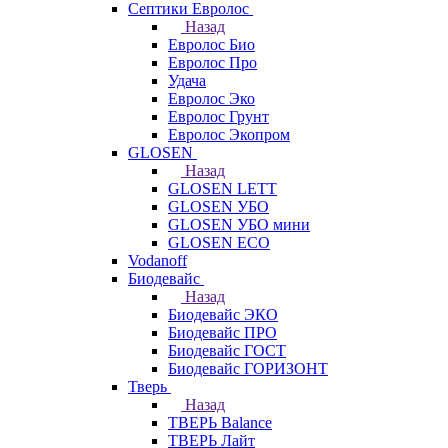
Септики Евролос
Назад
Евролос Био
Евролос Про
Удача
Евролос Эко
Евролос Грунт
Евролос Экопром
GLOSEN
Назад
GLOSEN LETT
GLOSEN УБО
GLOSEN УБО мини
GLOSEN ECO
Vodanoff
Биодевайс
Назад
Биодевайс ЭКО
Биодевайс ПРО
Биодевайс ГОСТ
Биодевайс ГОРИЗОНТ
Тверь
Назад
ТВЕРЬ Balance
ТВЕРЬ Лайт