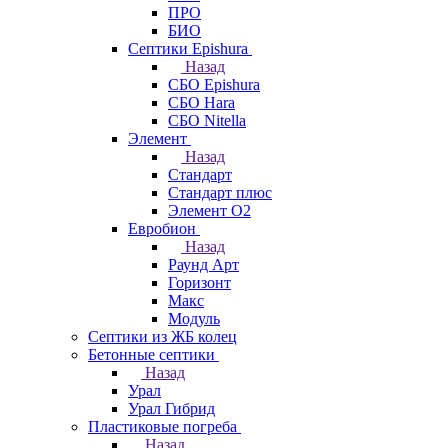
ПРО
БИО
Септики Epishura
Назад
СБО Epishura
СБО Hara
СБО Nitella
Элемент
Назад
Стандарт
Стандарт плюс
Элемент О2
Евробион
Назад
Раунд Арт
Горизонт
Макс
Модуль
Септики из ЖБ колец
Бетонные септики
Назад
Урал
Урал Гибрид
Пластиковые погреба
Назад