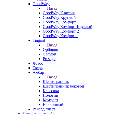
GoodWay
Назад
GoodWay Классик
GoodWay Круглый
GoodWay Комфорт
GoodWay Комфорт Круглый
GoodWay Комфорт 2
GoodWay Комфорт+
Tingard
Назад
Optimum
Comfort
Prestige
Лотос
Тверь
Амбар
Назад
Шестигранник
Шестигранник боковой
Классика
Пологий
Комфорт
Наклонный
Рекорд пласт
Бетонные погреба