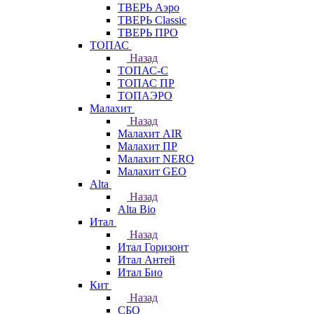
ТВЕРЬ Аэро
ТВЕРЬ Classic
ТВЕРЬ ПРО
ТОПАС
Назад
ТОПАС-С
ТОПАС ПР
ТОПАЭРО
Малахит
Назад
Малахит AIR
Малахит ПР
Малахит NERO
Малахит GEO
Alta
Назад
Alta Bio
Итал
Назад
Итал Горизонт
Итал Антей
Итал Био
Кит
Назад
СБО