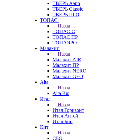
ТВЕРЬ Аэро
ТВЕРЬ Classic
ТВЕРЬ ПРО
ТОПАС
Назад
ТОПАС-С
ТОПАС ПР
ТОПАЭРО
Малахит
Назад
Малахит AIR
Малахит ПР
Малахит NERO
Малахит GEO
Alta
Назад
Alta Bio
Итал
Назад
Итал Горизонт
Итал Антей
Итал Био
Кит
Назад
СБО