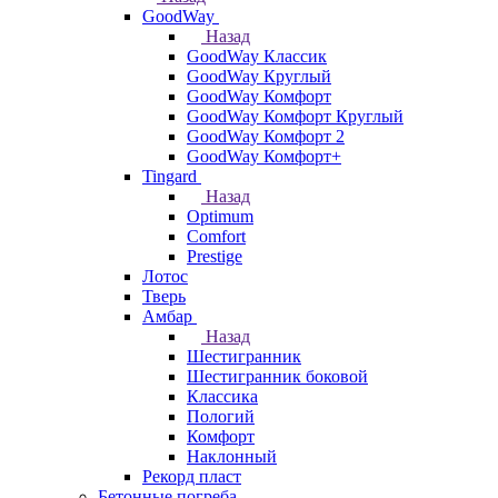
GoodWay
Назад
GoodWay Классик
GoodWay Круглый
GoodWay Комфорт
GoodWay Комфорт Круглый
GoodWay Комфорт 2
GoodWay Комфорт+
Tingard
Назад
Optimum
Comfort
Prestige
Лотос
Тверь
Амбар
Назад
Шестигранник
Шестигранник боковой
Классика
Пологий
Комфорт
Наклонный
Рекорд пласт
Бетонные погреба