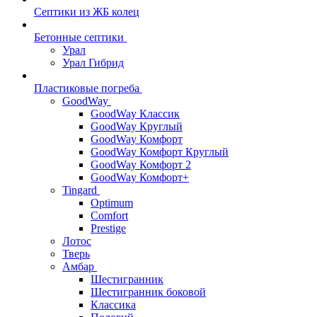
Септики из ЖБ колец
Бетонные септики
Урал
Урал Гибрид
Пластиковые погреба
GoodWay
GoodWay Классик
GoodWay Круглый
GoodWay Комфорт
GoodWay Комфорт Круглый
GoodWay Комфорт 2
GoodWay Комфорт+
Tingard
Optimum
Comfort
Prestige
Лотос
Тверь
Амбар
Шестигранник
Шестигранник боковой
Классика