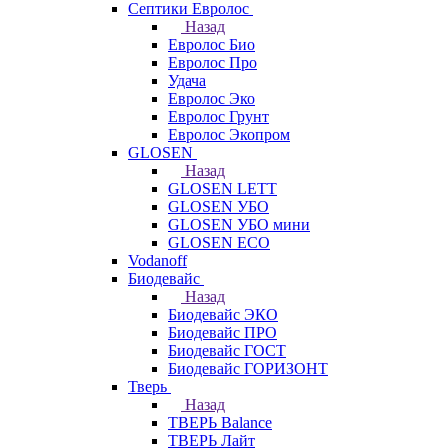
Септики Евролос
Назад
Евролос Био
Евролос Про
Удача
Евролос Эко
Евролос Грунт
Евролос Экопром
GLOSEN
Назад
GLOSEN LETT
GLOSEN УБО
GLOSEN УБО мини
GLOSEN ECO
Vodanoff
Биодевайс
Назад
Биодевайс ЭКО
Биодевайс ПРО
Биодевайс ГОСТ
Биодевайс ГОРИЗОНТ
Тверь
Назад
ТВЕРЬ Balance
ТВЕРЬ Лайт