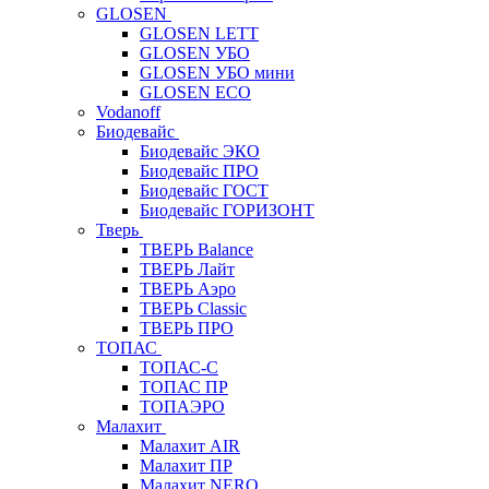
GLOSEN
GLOSEN LETT
GLOSEN УБО
GLOSEN УБО мини
GLOSEN ECO
Vodanoff
Биодевайс
Биодевайс ЭКО
Биодевайс ПРО
Биодевайс ГОСТ
Биодевайс ГОРИЗОНТ
Тверь
ТВЕРЬ Balance
ТВЕРЬ Лайт
ТВЕРЬ Аэро
ТВЕРЬ Classic
ТВЕРЬ ПРО
ТОПАС
ТОПАС-С
ТОПАС ПР
ТОПАЭРО
Малахит
Малахит AIR
Малахит ПР
Малахит NERO