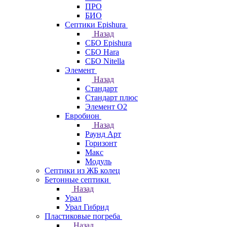
ПРО
БИО
Септики Epishura
Назад
СБО Epishura
СБО Hara
СБО Nitella
Элемент
Назад
Стандарт
Стандарт плюс
Элемент О2
Евробион
Назад
Раунд Арт
Горизонт
Макс
Модуль
Септики из ЖБ колец
Бетонные септики
Назад
Урал
Урал Гибрид
Пластиковые погреба
Назад