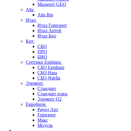
Малахит GEO
Alta
Alta Bio
Итал
Итал Горизонт
Итал Антей
Итал Био
Кит
СБО
ПРО
БИО
Септики Epishura
СБО Epishura
СБО Hara
СБО Nitella
Элемент
Стандарт
Стандарт плюс
Элемент О2
Евробион
Раунд Арт
Горизонт
Макс
Модуль